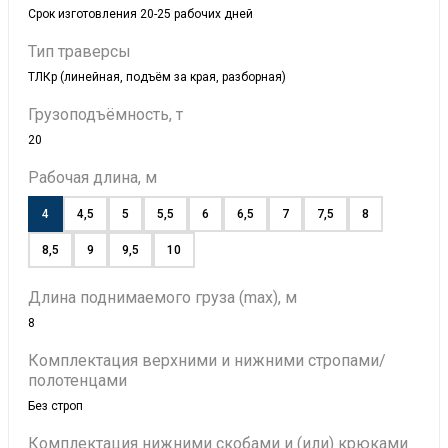
Срок изготовления 20-25 рабочих дней
Тип траверсы
ТЛКр (линейная, подъём за края, разборная)
Грузоподъёмность, т
20
Рабочая длина, м
4
4,5
5
5,5
6
6,5
7
7,5
8
8,5
9
9,5
10
Длина поднимаемого груза (max), м
8
Комплектация верхними и нижними стропами/
полотенцами
Без строп
Комплектация нижними скобами и (или) крюками