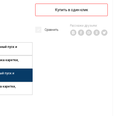
Купить в один клик
Расскажи друзьям:
Сравнить
вный пуск и
вка каретки,
ый пуск и
а каретки,