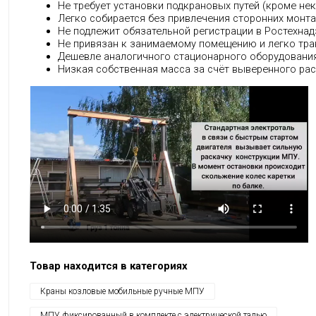
Не требует установки подкрановых путей (кроме нек
Легко собирается без привлечения сторонних монт
Не подлежит обязательной регистрации в Ростехнад
Не привязан к занимаемому помещению и легко тра
Дешевле аналогичного стационарного оборудования 
Низкая собственная масса за счёт выверенного рас
Товар находится в категориях
Краны козловые мобильные ручные МПУ
МПУ фиксированный в комплекте с электрической талью