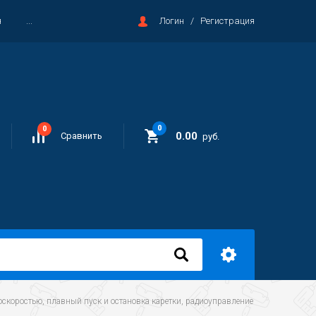
я
...
Логин
/
Регистрация
0
0
0.00
Сравнить
руб.
роскоростью, плавный пуск и остановка каретки, радиоуправление