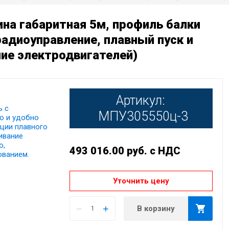
ина габаритная 5м, профиль балки
адиоуправление, плавный пуск и
ние электродвигателей)
Артикул:
ь с
МПУ305550ц-3
о и удобно
кции плавного
ивание
о,
493 016.00
руб.
с НДС
ованием.
Уточнить цену
−
+
В корзину