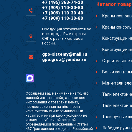
+7 (495) 363-74-20
Каталог товар
+7 (909) 110-30-80
+7 (909) 110-30-40
Краны козлов
+7 (909) 110-30-80
Краны консол
Продукция отгружается во
все города РФ и страны
Конструкции и
СНГ с разных складов
России.
Конструкции и
gpo-sistemy@mail.ru
gpo.gruz@yandex.ru
Строительное 
Балки концевы
Мини-тали эле
Обращаем ваше внимание на то, что
Тали электрич
данный интернет-сайт, а также вся
информация о товарах и ценах,
Тали электрич
предоставленная на нём, носит
исключительно информационный
характер и ни при каких условиях не
Тали ручные ш
является публичной офертой,
определяемой положениями Статьи
Лебёдки ручны
437 Гражданского кодекса Российской