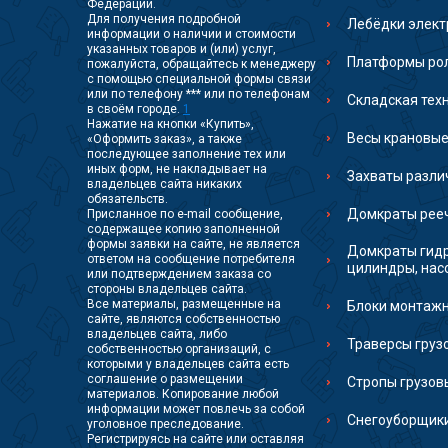
Федерации.
Для получения подробной
Лебёдки элект
информации о наличии и стоимости
указанных товаров и (или) услуг,
Платформы рол
пожалуйста, обращайтесь к менеджеру
с помощью специальной формы связи
или по телефону *** или по телефонам
Складская тех
в своём городе.
1
Нажатие на кнопки «Купить»,
Весы крановые
«Оформить заказ», а также
последующее заполнение тех или
иных форм, не накладывает на
Захваты разли
владельцев сайта никаких
обязательств.
Домкраты рее
Присланное по e-mail сообщение,
содержащее копию заполненной
формы заявки на сайте, не является
Домкраты гидр
ответом на сообщение потребителя
цилиндры, нас
или подтверждением заказа со
стороны владельцев сайта.
Все материалы, размещенные на
Блоки монтаж
сайте, являются собственностью
владельцев сайта, либо
Траверсы гру
собственностью организаций, с
которыми у владельцев сайта есть
соглашение о размещении
Стропы грузов
материалов. Копирование любой
информации может повлечь за собой
Снегоуборщик
уголовное преследование.
Регистрируясь на сайте или оставляя