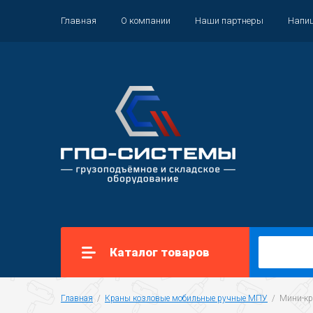
Главная
О компании
Наши партнеры
Напи
Каталог товаров
Главная
  /  
Краны козловые мобильные ручные МПУ
  /  Мини-к