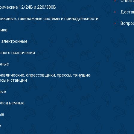
Оплат
рические 12/24В и 220/380В
Доста
иковые, такелажные системы и принадлежности
Вопро
ника
 электронные
чного назначения
чные
авлические, опрессовщики, прессы, тянущие
осы и станции
ные
зоподъёмные
ые
и