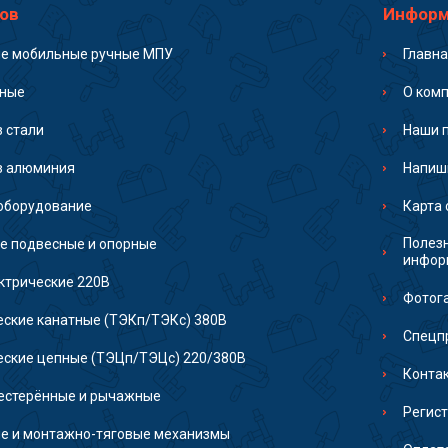
ов
Информ
ые мобильные ручные МПУ
Главн
ьные
О ком
з стали
Наши 
з алюминия
Напиш
оборудование
Карта 
Полез
е подвесные и опорные
инфор
ктрические 220В
Фотог
еские канатные (ТЭКп/ТЭКс) 380В
Спецп
еские цепные (ТЭЦп/ТЭЦс) 220/380В
Конта
естерённые и рычажные
Регис
е и монтажно-тяговые механизмы