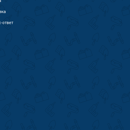
а
вка
с-ответ