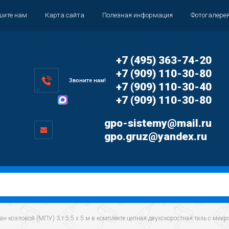
шите нам
Карта сайта
Полезная информация
Фотогалере
+7 (495) 363-74-20
+7 (909) 110-30-80
Звоните нам!
+7 (909) 110-30-40
+7 (909) 110-30-80
gpo-sistemy@mail.ru
gpo.gruz@yandex.ru
ран козловой (МПУ) 3 т 5.5 х 5 м в комплекте цепная двухскоростная таль с мик