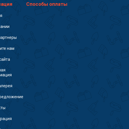
ация
Способы оплаты
ая
пании
партнеры
ите нам
сайта
ная
мация
алерея
редложение
кты
трация