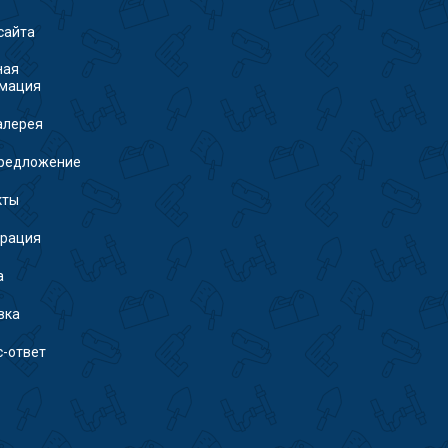
сайта
ная
мация
алерея
редложение
кты
трация
а
вка
с-ответ