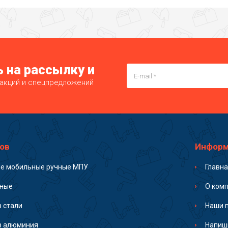
 на рассылку и
 акций и спецпредложений
ов
Информ
ые мобильные ручные МПУ
Главн
ьные
О ком
з стали
Наши 
з алюминия
Напиш