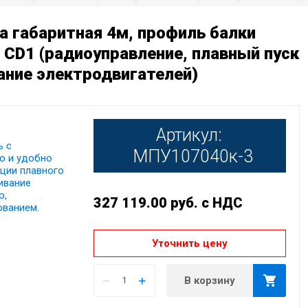
а габаритная 4м, профиль балки
 CD1 (радиоуправление, плавный пуск
ание электродвигателей)
Артикул:
ь с
МПУ107040к-3
о и удобно
кции плавного
ивание
о,
327 119.00
руб.
с НДС
ованием.
Уточнить цену
−
+
В корзину