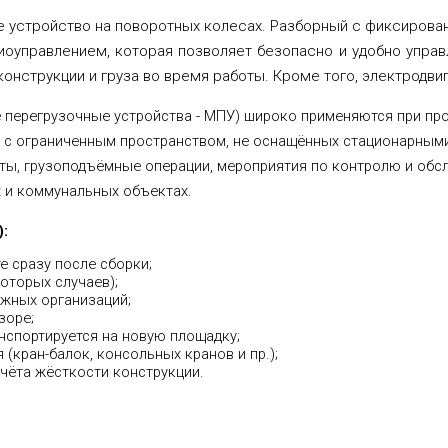
е устройство на поворотных колесах. Разборный с фиксирован
иоуправлением, которая позволяет безопасно и удобно управл
конструкции и груза во время работы. Кроме того, электродв
перегрузочные устройства - МПУ) широко применяются при про
с ограниченным пространством, не оснащённых стационарными
ы, грузоподъёмные операции, мероприятия по контролю и обсл
х и коммунальных объектах.
:
е сразу после сборки;
оторых случаев);
ажных организаций;
зоре;
нспортируется на новую площадку;
(кран-балок, консольных кранов и пр.);
чёта жёсткости конструкции.