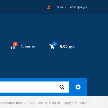
я
...
Логин
/
Регистрация
0
0
0.00
Сравнить
руб.
роскоростью, плавный пуск и остановка каретки, радиоуправление