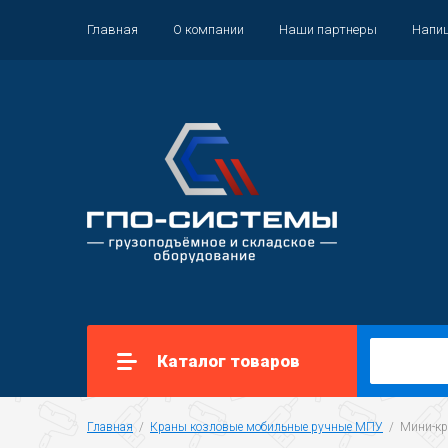
Главная
О компании
Наши партнеры
Напи
Каталог товаров
Главная
  /  
Краны козловые мобильные ручные МПУ
  /  Мини-к