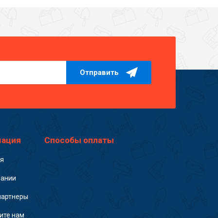
Отправить
ация
Способы оплаты
ая
пании
партнеры
ите нам