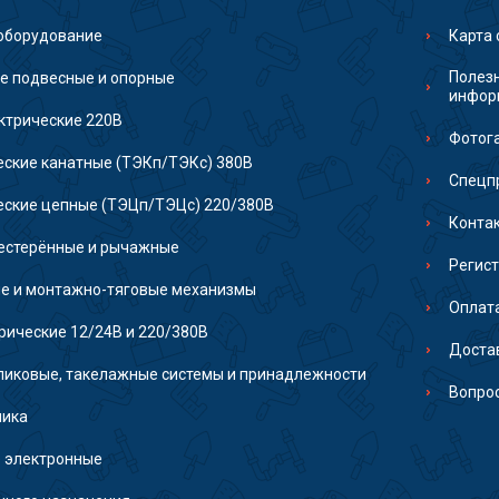
оборудование
Карта 
Полез
е подвесные и опорные
инфор
ктрические 220В
Фотог
еские канатные (ТЭКп/ТЭКс) 380В
Спецп
еские цепные (ТЭЦп/ТЭЦс) 220/380В
Конта
естерённые и рычажные
Регис
е и монтажно-тяговые механизмы
Оплат
рические 12/24В и 220/380В
Доста
иковые, такелажные системы и принадлежности
Вопро
ника
 электронные