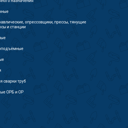
чного назначения
чные
авлические, опрессовщики, прессы, тянущие
осы и станции
ные
зоподъёмные
ые
и
я сварки труб
ые ОРБ и ОР