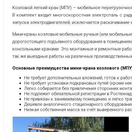
Козловой легкий кран (МПУ) — мобильное перегрузочно
В комплект входит многоскоростная электроталь с рад
запуска электродвигателей, исключается раскачивание 
Мини-краны козловые мобильные ручные (или мобильные 
дорогостоящего подъёмного оборудования в помещениях 
консольными кранами. Это монтажные и ремонтные работ
так же выездные работы на различных производственны
Основные преимущества мини-крана козлового (МПУ)
Не требует дополнительных вложений, готов к работ
Не требует установки подкрановых путей (кроме нек
Легко собирается без привлечения сторонних монт
Не подлежит обязательной регистрации в Ростехнад
Не привязан к занимаемому помещению и легко тра
Дешевле аналогичного стационарного оборудования 
Низкая собственная масса за счёт выверенного рас