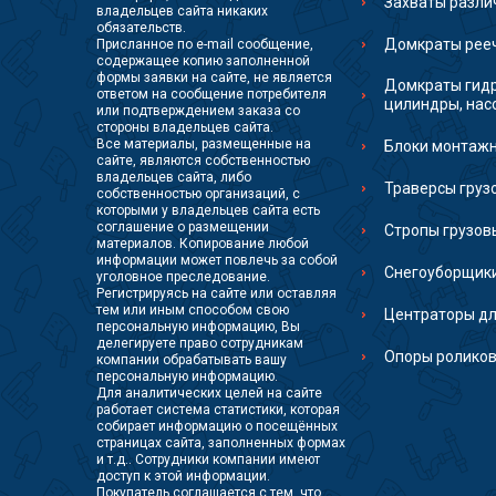
Захваты разли
владельцев сайта никаких
обязательств.
Домкраты рее
Присланное по e-mail сообщение,
содержащее копию заполненной
формы заявки на сайте, не является
Домкраты гидр
ответом на сообщение потребителя
цилиндры, нас
или подтверждением заказа со
стороны владельцев сайта.
Все материалы, размещенные на
Блоки монтаж
сайте, являются собственностью
владельцев сайта, либо
Траверсы гру
собственностью организаций, с
которыми у владельцев сайта есть
соглашение о размещении
Стропы грузов
материалов. Копирование любой
информации может повлечь за собой
Снегоуборщик
уголовное преследование.
Регистрируясь на сайте или оставляя
тем или иным способом свою
Центраторы дл
персональную информацию, Вы
делегируете право сотрудникам
Опоры роликов
компании обрабатывать вашу
персональную информацию.
Для аналитических целей на сайте
работает система статистики, которая
собирает информацию о посещённых
страницах сайта, заполненных формах
и т.д.. Сотрудники компании имеют
доступ к этой информации.
Покупатель соглашается с тем, что