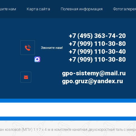
шите нам
Карта сайта
Полезная информация
Фотогалере
+7 (495) 363-74-20
+7 (909) 110-30-80
Звоните нам!
+7 (909) 110-30-40
+7 (909) 110-30-80
gpo-sistemy@mail.ru
gpo.gruz@yandex.ru
ран козловой (МПУ) 1 т 7 х 4 м в комплекте канатная двухскоростная таль с мик