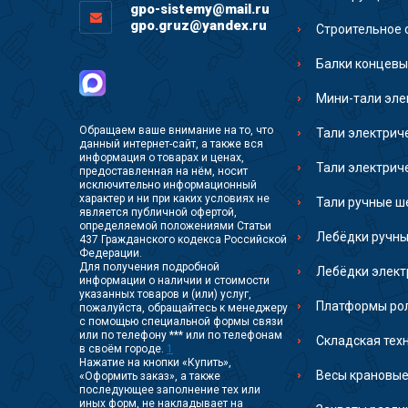
gpo-sistemy@mail.ru
gpo.gruz@yandex.ru
Строительное 
Балки концевы
Мини-тали эле
Обращаем ваше внимание на то, что
Тали электрич
данный интернет-сайт, а также вся
информация о товарах и ценах,
Тали электрич
предоставленная на нём, носит
исключительно информационный
характер и ни при каких условиях не
Тали ручные ш
является публичной офертой,
определяемой положениями Статьи
Лебёдки ручны
437 Гражданского кодекса Российской
Федерации.
Для получения подробной
Лебёдки элект
информации о наличии и стоимости
указанных товаров и (или) услуг,
Платформы рол
пожалуйста, обращайтесь к менеджеру
с помощью специальной формы связи
или по телефону *** или по телефонам
Складская тех
в своём городе.
1
Нажатие на кнопки «Купить»,
Весы крановые
«Оформить заказ», а также
последующее заполнение тех или
иных форм, не накладывает на